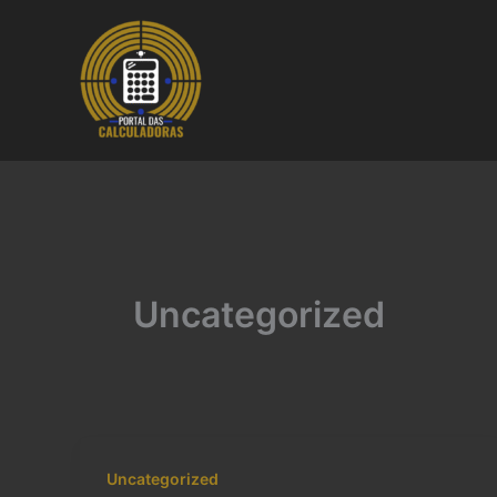
Ir
para
o
conteúdo
Uncategorized
Uncategorized